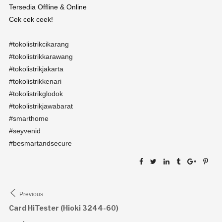
Tersedia Offline & Online
Cek cek ceek!
#tokolistrikcikarang
#tokolistrikkarawang
#tokolistrikjakarta
#tokolistrikkenari
#tokolistrikglodok
#tokolistrikjawabarat
#smarthome
#seyvenid
#besmartandsecure
Navigasi
Previous
pos
Card HiTester (Hioki 3244-60)