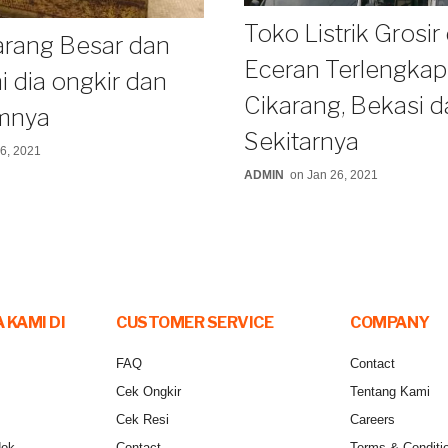
Toko Listrik Grosir
arang Besar dan
Eceran Terlengkap
ni dia ongkir dan
Cikarang, Bekasi 
imnya
Sekitarnya
6, 2021
ADMIN
on Jan 26, 2021
 KAMI DI
CUSTOMER SERVICE
COMPANY
FAQ
Contact
Cek Ongkir
Tentang Kami
Cek Resi
Careers
dok
Contact
Terms & Conditi