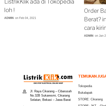
ListrikKlik ada di Tokopedia
loh !
Order B
Berat? i
ADMIN
on Feb 04, 2021
cara kir
ADMIN
on Jan 2
TEMUKAN JUGA
Tokopedia
Jl. Raya Cikarang – Cibarusah
Bukalapak
No.32B Sukaresmi, Cikarang
STORE: Cikarang
Selatan, Bekasi – Jawa Barat
STORE: JKT – Glo