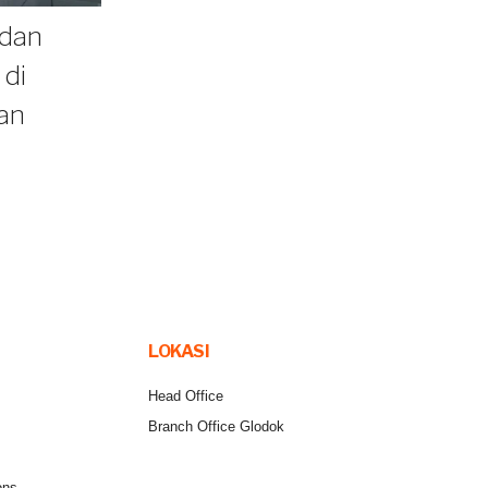
 dan
 di
dan
LOKASI
Head Office
Branch Office Glodok
ons