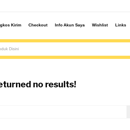
gkos Kirim
Checkout
Info Akun Saya
Wishlist
Links
eturned no results!